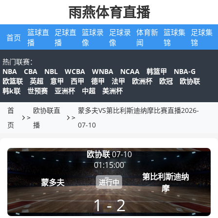
雨燕体育直播
篮球直
足球直
篮球录
足球录
体育新
篮球集
足球集
首页
播
播
像
像
闻
锦
锦
热门联赛：
NBA
CBA
NBL
WCBA
WNBA
NCAA
NBA-G
韩篮甲
欧篮联
英超
意甲
西甲
德甲
法甲
欧洲杯
欧冠
欧协联
韩k联
世预赛
亚洲杯
中超
美洲杯
首
欧协联直
蒙多夫VS第比利斯迪纳摩比赛直播2026-
>
>
页
播
07-10
欧协联
07-10
01:15:00
第比利斯迪纳
蒙多夫
进行中
摩
1 - 2