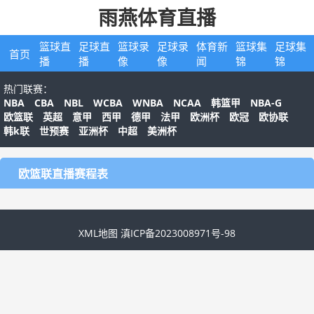
雨燕体育直播
篮球直
足球直
篮球录
足球录
体育新
篮球集
足球集
首页
播
播
像
像
闻
锦
锦
热门联赛：
NBA
CBA
NBL
WCBA
WNBA
NCAA
NBA-G
韩篮甲
欧篮联
英超
意甲
西甲
德甲
法甲
欧洲杯
欧冠
欧协联
韩k联
世预赛
亚洲杯
中超
美洲杯
欧篮联直播赛程表
XML地图
滇ICP备2023008971号-98