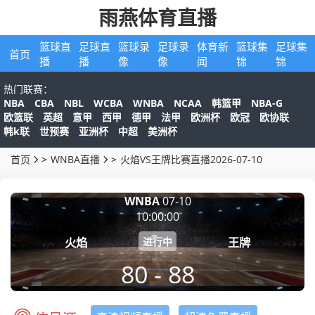
雨燕体育直播
篮球直
足球直
篮球录
足球录
体育新
篮球集
足球集
首页
播
播
像
像
闻
锦
锦
热门联赛：
NBA
CBA
NBL
WCBA
WNBA
NCAA
NBA-G
韩篮甲
欧篮联
英超
意甲
西甲
德甲
法甲
欧洲杯
欧冠
欧协联
韩k联
世预赛
亚洲杯
中超
美洲杯
首页
>
WNBA直播
>
火焰VS王牌比赛直播2026-07-10
WNBA
07-10
10:00:00
火焰
进行中
王牌
80 - 88