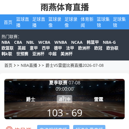
雨燕体育直播
篮球直
足球直
篮球录
足球录
体育新
篮球集
足球集
首页
播
播
像
像
闻
锦
锦
热门联赛：
NBA
CBA
NBL
WCBA
WNBA
NCAA
NBA-G
韩篮甲
欧篮联
英超
意甲
西甲
德甲
法甲
欧洲杯
欧冠
欧协联
韩k联
世预赛
亚洲杯
中超
美洲杯
首页
>
NBA直播
>
爵士VS雷霆比赛直播2026-07-08
夏季联赛
07-08
09:00:00
爵士
雷霆
进行中
103 - 69